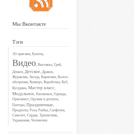
Мы Вконтакте
Тэги
3D оригами
Букеты
,
,
Видео
Выставка
Гриб
,
,
,
Детское
Деньги
Дракон
,
,
,
Журавлик
Звезда
Киригами
Колесо
,
,
,
обозрения
Конверт
Коробочка
Куб
,
,
,
,
Мастер класс
Кусудама
,
,
Модульное
Насекомое
Одежда
,
,
,
Оригамист
Оружие и доспехи
,
,
Праздничные
Паттерн
,
,
Продукты
Роза
Рыбка
Салфетки
,
,
,
,
Самолет
Сердце
Трилистник
,
,
,
Украшения
Человечки
,