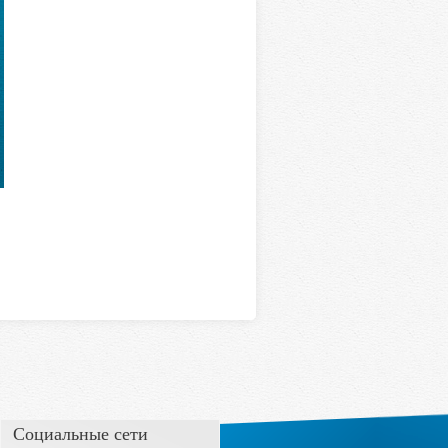
Социальные сети