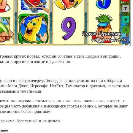
игровых кругах портал, который сочетает в себе щедрые выигрыши,
акции и другие выгодные предложения.
улярно в первую очередь благодаря размещенным на нем отборным
ами: Мега Джек, Игрософт, НетЕнт, Гаминатор и другими, известными
кательными тематиками.
ременные игровые автоматы, карточные игры, настольные, лотереи, с
рация часто добавляет к имеющимся слотам новинки, которые не дают
ждение еще более приятным.
 режима: бесплатный и на деньги.
азино