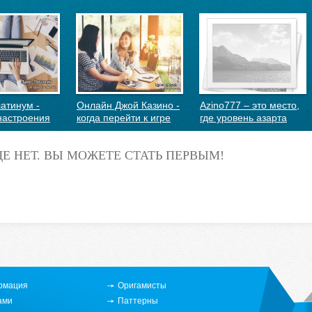
атинум -
Онлайн Джой Казино -
Azino777 – это место,
настроения
когда перейти к игре
где уровень азарта
а слотах
на деньги?
зашкаливает, а
выигрыши постоянно
 НЕТ. ВЫ МОЖЕТЕ СТАТЬ ПЕРВЫМ!
...
рмация
Оригамисты
ами
Паттерны