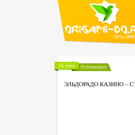
16 июл
Публикации
ЭЛЬДОРАДО КАЗИНО – С