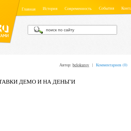
События
Конт
История
Современность
Главная
Автор:
belokurov
|
Комментариев (0)
ТАВКИ ДЕМО И НА ДЕНЬГИ