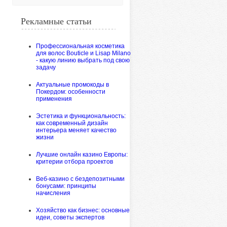
Рекламные статьи
Профессиональная косметика
для волос Bouticle и Lisap Milano
- какую линию выбрать под свою
задачу
Актуальные промокоды в
Покердом: особенности
применения
Эстетика и функциональность:
как современный дизайн
интерьера меняет качество
жизни
Лучшие онлайн казино Европы:
критерии отбора проектов
Веб-казино с бездепозитными
бонусами: принципы
начисления
Хозяйство как бизнес: основные
идеи, советы экспертов