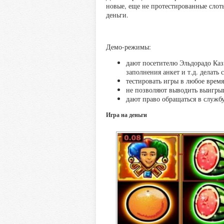
новые, еще не протестированные слот
деньги.
Демо-режимы:
дают посетителю Эльдорадо Ка
заполнения анкет и т.д. делать 
тестировать игры в любое время
не позволяют выводить выигрыш
дают право обращаться в служб
Игра на деньги