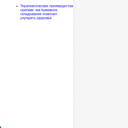
Терапевтические преимущества
оригами: как бумажное
складывание помогает
улучшить здоровье