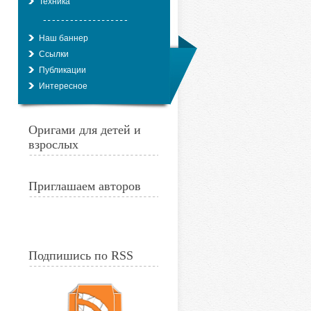
Техника
Наш баннер
Ссылки
Публикации
Интересное
Оригами для детей и
взрослых
Приглашаем авторов
Добавить публикацию
Подпишись по RSS