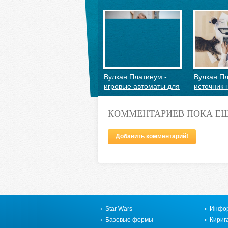
Вулкан Платинум -
Вулкан Пл
игровые автоматы для
источник 
благополучия
от игры н
КОММЕНТАРИЕВ ПОКА ЕЩЕ
Добавить комментарий!
Клуб Вулкан делюкс
предлагает своим
игрокам самые лучшие
условия
Star Wars
Инфо
Базовые формы
Кириг