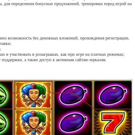
ы, для определения бонусных предложений, тренировки перед игрой на
зино возможность без денежных вложений, прохождения регистрации,
ставки;
;
и и участвовать в розыгрышах, как при игре на платных режимах;
у поддержки, а также доступ к активным сайтам-зеркалам.