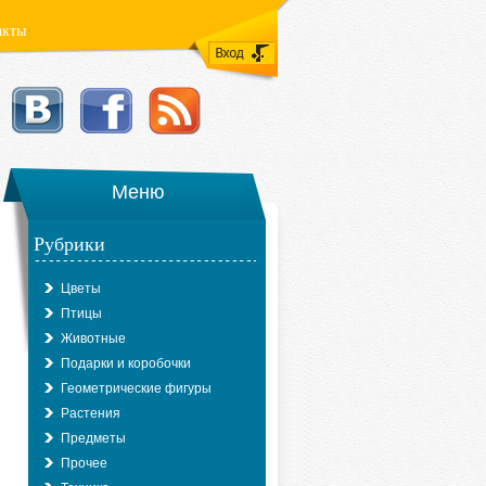
акты
Меню
Рубрики
Цветы
Птицы
Животные
Подарки и коробочки
Геометрические фигуры
Растения
Предметы
Прочее