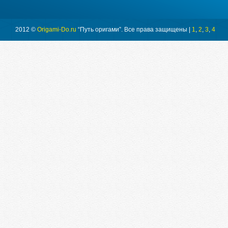
2012 ©
Origami-Do.ru
“Путь оригами”. Все права защищены |
1
,
2
,
3
,
4