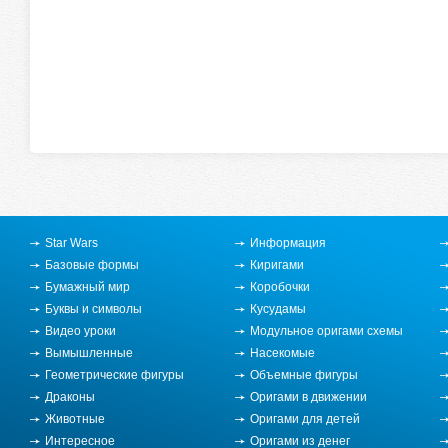
Star Wars
Информация
Базовые формы
Киригами
Бумажный мир
Коробочки
Буквы и символы
Кусудамы
Видео уроки
Модульное оригами схемы
Вымышленные
Насекомые
Геометрические фигуры
Объемные фигуры
Драконы
Оригами в движении
Животные
Оригами для детей
Интересное
Оригами из денег