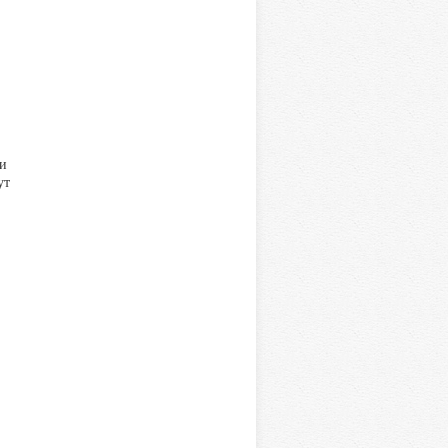
ли
ут