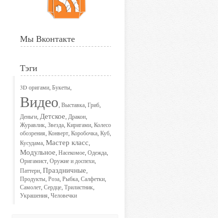
Мы Вконтакте
Тэги
3D оригами
Букеты
,
,
Видео
Выставка
Гриб
,
,
,
Детское
Деньги
Дракон
,
,
,
Журавлик
Звезда
Киригами
Колесо
,
,
,
обозрения
Конверт
Коробочка
Куб
,
,
,
,
Мастер класс
Кусудама
,
,
Модульное
Насекомое
Одежда
,
,
,
Оригамист
Оружие и доспехи
,
,
Праздничные
Паттерн
,
,
Продукты
Роза
Рыбка
Салфетки
,
,
,
,
Самолет
Сердце
Трилистник
,
,
,
Украшения
Человечки
,