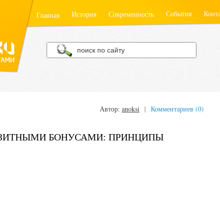
События
Конт
История
Современность
Главная
Автор:
anoksi
|
Комментариев (0)
ОЗИТНЫМИ БОНУСАМИ: ПРИНЦИПЫ