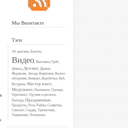
Мы Вконтакте
Тэги
3D оригами
Букеты
,
,
Видео
Выставка
Гриб
,
,
,
Детское
Деньги
Дракон
,
,
,
Журавлик
Звезда
Киригами
Колесо
,
,
,
обозрения
Конверт
Коробочка
Куб
,
,
,
,
Мастер класс
Кусудама
,
,
Модульное
Насекомое
Одежда
,
,
,
Оригамист
Оружие и доспехи
 в
,
,
Праздничные
Паттерн
,
,
Продукты
Роза
Рыбка
Салфетки
,
,
,
,
Самолет
Сердце
Трилистник
,
,
,
Украшения
Человечки
,
ы