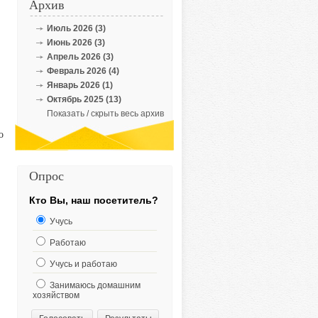
Архив
Июль 2026 (3)
Июнь 2026 (3)
Апрель 2026 (3)
Февраль 2026 (4)
Январь 2026 (1)
Октябрь 2025 (13)
Показать / скрыть весь архив
о
Опрос
Кто Вы, наш посетитель?
Учусь
Работаю
Учусь и работаю
Занимаюсь домашним
хозяйством