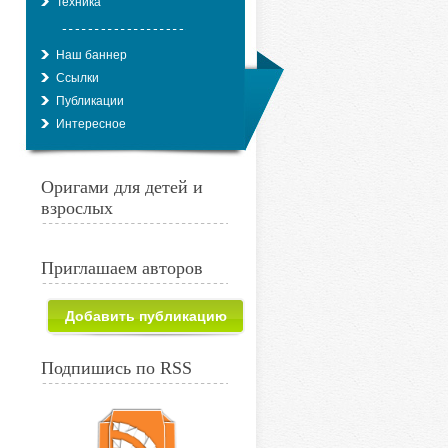
Техника
Наш баннер
Ссылки
Публикации
Интересное
Оригами для детей и
взрослых
Приглашаем авторов
Добавить публикацию
Подпишись по RSS