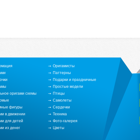
рмация
Оригамисты
ами
Паттерны
очки
Подарки и праздничные
амы
Простые модели
ьное оригами схемы
Птицы
комые
Самолеты
ные фигуры
Сердечки
ми в движении
Техника
ми для детей
Фото-галерея
ми из денег
Цветы