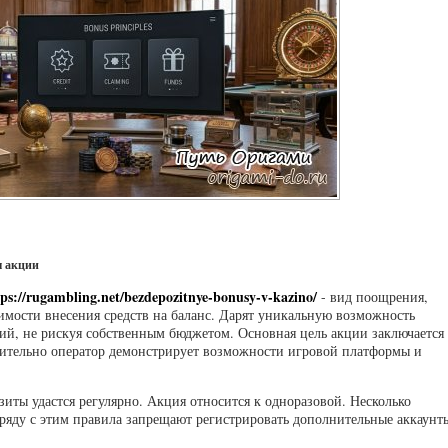
ы акции
tps://rugambling.net/bezdepozitnye-bonusy-v-kazino/
- вид поощрения,
имости внесения средств на баланс. Дарят уникальную возможность
ний, не рискуя собственным бюджетом. Основная цель акции заключается
ительно оператор демонстрирует возможности игровой платформы и
озиты удастся регулярно. Акция относится к одноразовой. Несколько
аряду с этим правила запрещают регистрировать дополнительные аккаунт