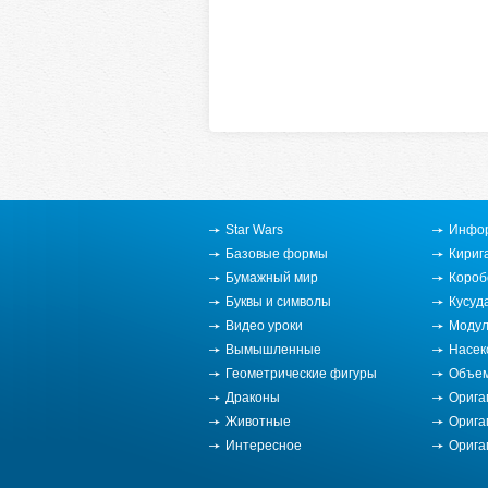
Веб-казино без
пополнения счета: как
выбрать и начать
играть?
Star Wars
Инфо
Базовые формы
Кириг
Бумажный мир
Короб
Буквы и символы
Кусуд
Видео уроки
Модул
Вымышленные
Насе
Геометрические фигуры
Объем
Драконы
Орига
Животные
Орига
Интересное
Орига