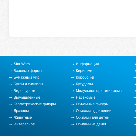
Star Wars
Информация
Базовые формы
Киригами
Бумажный мир
Коробочки
Буквы и символы
Кусудамы
Видео уроки
Модульное оригами схемы
Вымышленные
Насекомые
Геометрические фигуры
Объемные фигуры
Драконы
Оригами в движении
Животные
Оригами для детей
Интересное
Оригами из денег