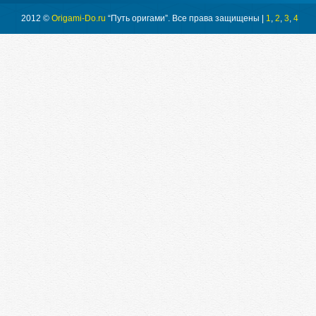
2012 ©
Origami-Do.ru
“Путь оригами”. Все права защищены |
1
,
2
,
3
,
4