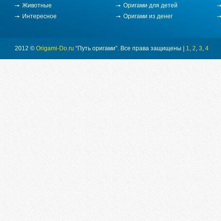
Животные
Оригами для детей
Интересное
Оригами из денег
2012 ©
Origami-Do.ru
“Путь оригами”. Все права защищены |
1
,
2
,
3
,
4