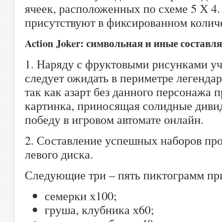
ячеек, расположенных по схеме 5 Х 4
присутствуют в фиксированном колич
Action Joker: символьная и иные состав
1. Наряду с фруктовыми рисунками уч
следует ожидать в периметре легенда
так как азарт без данного персонажа 
картинка, приносящая солидные диви
победу в игровом автомате онлайн.
2. Составление успешных наборов пр
левого диска.
Следующие три – пять пиктограмм пр
семерки х100;
груша, клубника х60;