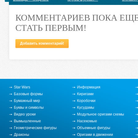
автоматы виртуальных
надежный источник
слотов 
просторов
вдохновения
КОММЕНТАРИЕВ ПОКА ЕЩЕ
СТАТЬ ПЕРВЫМ!
Добавить комментарий!
Azino777 – это место,
где уровень азарта
зашкаливает, а
выигрыши постоянно
...
Star Wars
Информация
Базовые формы
Киригами
Бумажный мир
Коробочки
Буквы и символы
Кусудамы
Видео уроки
Модульное оригами схемы
Вымышленные
Насекомые
Геометрические фигуры
Объемные фигуры
Драконы
Оригами в движении