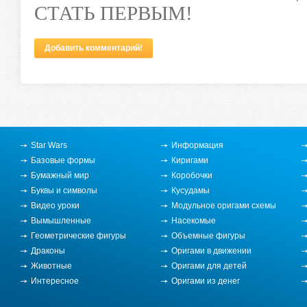
СТАТЬ ПЕРВЫМ!
Добавить комментарий!
Туры в Португалии
Star Wars
Информация
Базовые формы
Киригами
Бумажный мир
Коробочки
Буквы и символы
Кусудамы
Видео уроки
Модульное оригами схемы
Вымышленные
Насекомые
Геометрические фигуры
Объемные фигуры
Драконы
Оригами в движении
Животные
Оригами для детей
Интересное
Оригами из денег