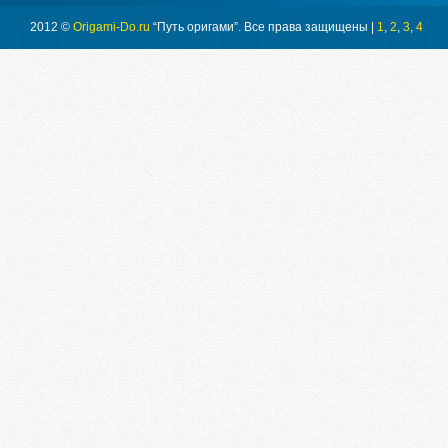
2012 ©
Origami-Do.ru
“Путь оригами”. Все права защищены |
1
,
2
,
3
,
4