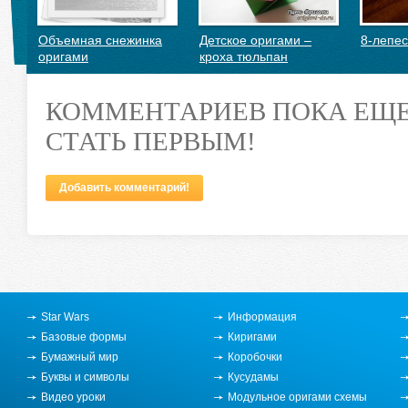
Объемная снежинка
Детское оригами –
8-лепес
оригами
кроха тюльпан
КОММЕНТАРИЕВ ПОКА ЕЩЕ
СТАТЬ ПЕРВЫМ!
Добавить комментарий!
Оригами для
начинающих:
необычный цветок
Star Wars
Информация
Базовые формы
Киригами
Бумажный мир
Коробочки
Буквы и символы
Кусудамы
Видео уроки
Модульное оригами схемы