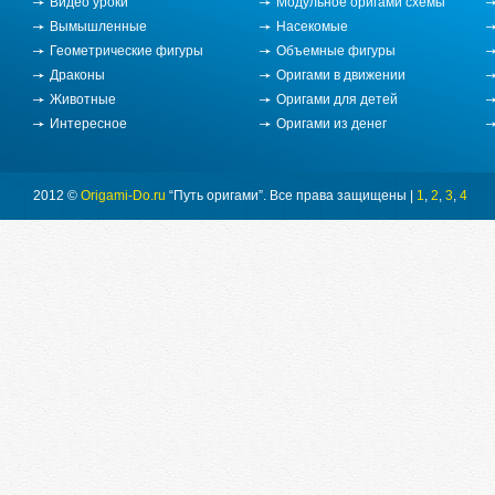
Видео уроки
Модульное оригами схемы
Вымышленные
Насекомые
Геометрические фигуры
Объемные фигуры
Драконы
Оригами в движении
Животные
Оригами для детей
Интересное
Оригами из денег
2012 ©
Origami-Do.ru
“Путь оригами”. Все права защищены |
1
,
2
,
3
,
4