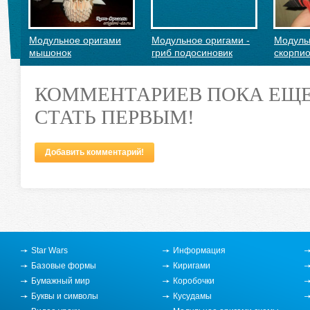
Модульное оригами
Модульное оригами -
Модуль
мышонок
гриб подосиновик
скорпи
КОММЕНТАРИЕВ ПОКА ЕЩЕ
СТАТЬ ПЕРВЫМ!
Добавить комментарий!
Модульное оригами –
салфетница
Star Wars
Информация
Базовые формы
Киригами
Бумажный мир
Коробочки
Буквы и символы
Кусудамы