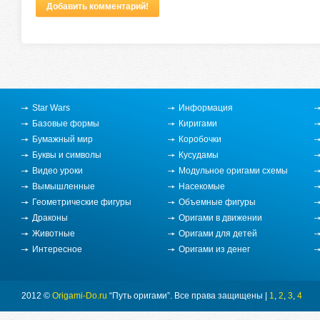
Добавить комментарий!
Фирменные коляски из
Польши – Вашему
ребёнку понравится
Star Wars
Информация
Базовые формы
Киригами
Бумажный мир
Коробочки
Буквы и символы
Кусудамы
Видео уроки
Модульное оригами схемы
Вымышленные
Насекомые
Геометрические фигуры
Объемные фигуры
Драконы
Оригами в движении
Животные
Оригами для детей
Интересное
Оригами из денег
2012 ©
Origami-Do.ru
“Путь оригами”. Все права защищены |
1
,
2
,
3
,
4