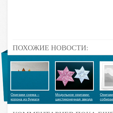
ПОХОЖИЕ НОВОСТИ:
Оригами схема –
Модульное оригами:
Оригами
корона из бумаги
шестиконечная звезда
собира
куб по 