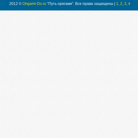
2012 ©
Origami-Do.ru
“Путь оригами”. Все права защищены |
1
,
2
,
3
,
4