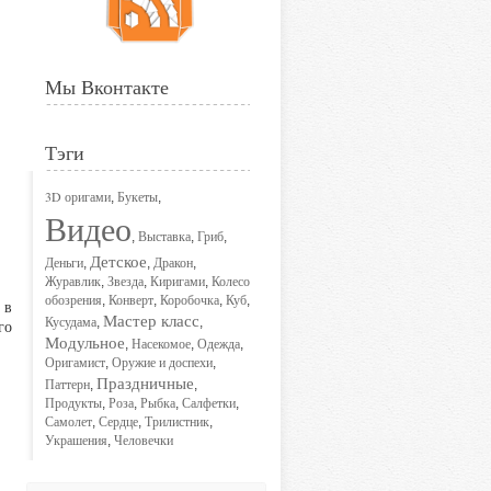
Мы Вконтакте
Тэги
3D оригами
Букеты
,
,
Видео
Выставка
Гриб
,
,
,
Детское
Деньги
Дракон
,
,
,
Журавлик
Звезда
Киригами
Колесо
,
,
,
обозрения
Конверт
Коробочка
Куб
,
,
,
,
 в
Мастер класс
Кусудама
,
,
го
Модульное
Насекомое
Одежда
,
,
,
Оригамист
Оружие и доспехи
,
,
Праздничные
Паттерн
,
,
Продукты
Роза
Рыбка
Салфетки
,
,
,
,
Самолет
Сердце
Трилистник
,
,
,
Украшения
Человечки
,