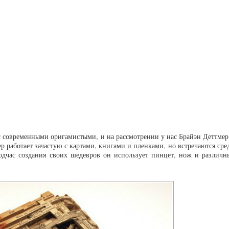
с современными оригамистыми, и на рассмотрении у нас Брайэн Деттмер
 работает зачастую с картами, книгами и пленками, но встречаются сре
одчас создания своих шедевров он использует пинцет, нож и различн