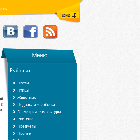
акты
Меню
Рубрики
Цветы
Птицы
ый
Животные
вы
Подарки и коробочки
и,
Геометрические фигуры
Растения
Предметы
Прочее