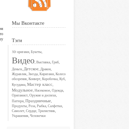
Мы Вконтакте
ом
то
шу
Тэги
3D оригами
Букеты
,
,
Видео
Выставка
Гриб
,
,
,
Детское
Деньги
Дракон
,
,
,
Журавлик
Звезда
Киригами
Колесо
,
,
,
обозрения
Конверт
Коробочка
Куб
,
,
,
,
Мастер класс
Кусудама
,
,
Модульное
Насекомое
Одежда
,
,
,
Оригамист
Оружие и доспехи
,
,
Праздничные
Паттерн
,
,
Продукты
Роза
Рыбка
Салфетки
,
,
,
,
Самолет
Сердце
Трилистник
,
,
,
Украшения
Человечки
,