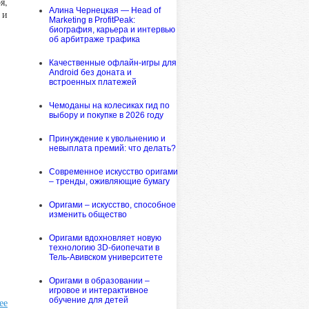
я,
Алина Чернецкая — Head of
 и
Marketing в ProfitPeak:
биография, карьера и интервью
об арбитраже трафика
Качественные офлайн-игры для
Android без доната и
встроенных платежей
Чемоданы на колесиках гид по
выбору и покупке в 2026 году
Принуждение к увольнению и
невыплата премий: что делать?
Современное искусство оригами
– тренды, оживляющие бумагу
Оригами – искусство, способное
изменить общество
Оригами вдохновляет новую
технологию 3D-биопечати в
Тель-Авивском университете
Оригами в образовании –
игровое и интерактивное
обучение для детей
ее