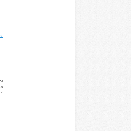
ее
ре
им
 а